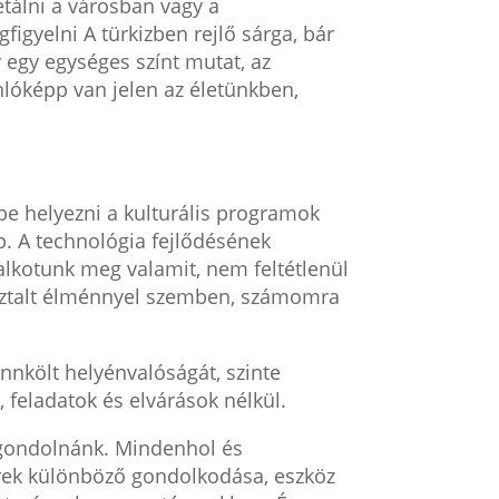
étálni a városban vagy a
igyelni A türkizben rejlő sárga, bár
egy egységes színt mutat, az
nlóképp van jelen az életünkben,
be helyezni a kulturális programok
p. A technológia fejlődésének
 alkotunk meg valamit, nem feltétlenül
asztalt élménnyel szemben, számomra
nkölt helyénvalóságát, szinte
 feladatok és elvárások nélkül.
 gondolnánk. Mindenhol és
rek különböző gondolkodása, eszköz