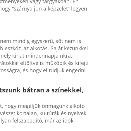
estményeken vagy tárgyakban. Én
ogy “szárnyaljon a képzelet” legyen
, nem mindig egyszerű, sőt nem is
 eszköz, az alkotás. Saját kezünkkel
 mely kihat mindennapjainkra,
tokkal eltöltve is működik és kifejti
kosságra, és hogy el tudjuk engedni
átszunk bátran a színekkel,
get, hogy megéljük önmagunk alkotó
vészet kortalan, kultúrák és nyelvek
olyan felszabadító, már az idők