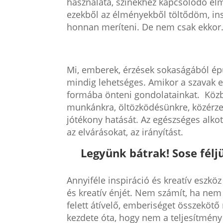
használata, színekhez kapcsolódó é
ezekből az élményekből töltődöm, ins
honnan meríteni. De nem csak ekkor
Mi, emberek, érzések sokaságából épü
mindig lehetséges. Amikor a szavak e
formába önteni gondolatainkat. Közbe
munkánkra, öltözködésünkre, közérzetü
jótékony hatását. Az egészséges alko
az elvárásokat, az irányítást.
Legyünk bátrak! Sose féljü
Annyiféle inspiráció és kreatív eszk
és kreatív énjét. Nem számít, ha nem 
felett átívelő, emberiséget összekötő
kezdete óta, hogy nem a teljesítmény