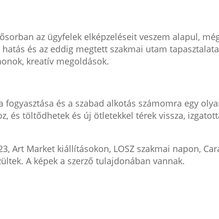
ősorban az ügyfelek elképzeléseit veszem alapul, mé
is hatás és az eddig megtett szakmai utam tapasztalat
honok, kreatív megoldások.
a fogyasztása és a szabad alkotás számomra egy olya
 és töltődhetek és új ötletekkel térek vissza, izgatot
, Art Market kiállításokon, LOSZ szakmai napon, Car
ültek. A képek a szerző tulajdonában vannak.