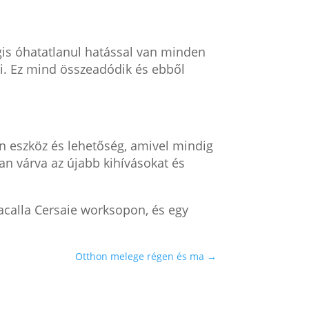
gis óhatatlanul hatással van minden
ai. Ez mind összeadódik és ebből
n eszköz és lehetőség, amivel mindig
tan várva az újabb kihívásokat és
acalla Cersaie worksopon, és egy
Otthon melege régen és ma
→