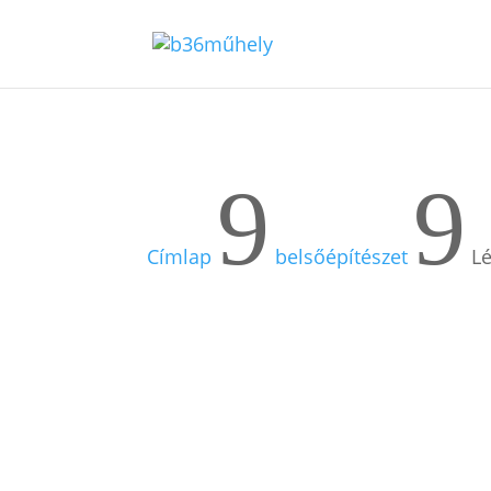
9
9
Címlap
belsőépítészet
L