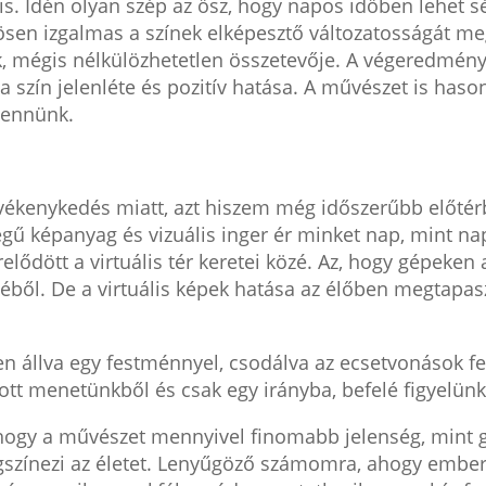
is. Idén olyan szép az ősz, hogy napos időben lehet s
en izgalmas a színek elképesztő változatosságát megf
, mégis nélkülözhetetlen összetevője. A végeredmény 
 szín jelenléte és pozitív hatása. A művészet is haso
 bennünk.
vékenykedés miatt, azt hiszem még időszerűbb előtér
gű képanyag és vizuális inger ér minket nap, mint na
lődött a virtuális tér keretei közé. Az, hogy gépeken
géből. De a virtuális képek hatása az élőben megtap
 állva egy festménnyel, csodálva az ecsetvonások fen
tt menetünkből és csak egy irányba, befelé figyelünk,
, hogy a művészet mennyivel finomabb jelenség, mint
gszínezi az életet. Lenyűgöző számomra, ahogy embe