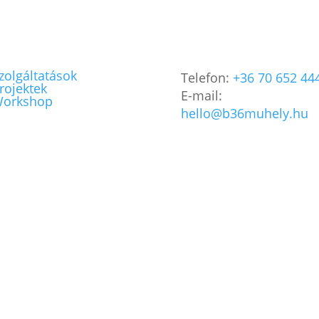
zolgáltatások
Telefon:
+36 70 652 44
rojektek
E-mail:
orkshop
hello@b36muhely.hu