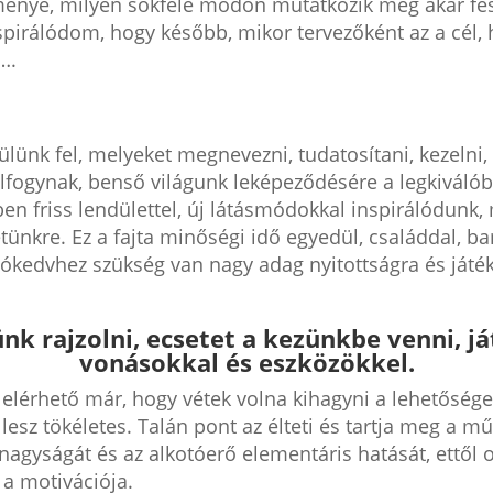
lménye, milyen sokféle módon mutatkozik meg akár f
pirálódom, hogy később, mikor tervezőként az a cél, h
….
lünk fel, melyeket megnevezni, tudatosítani, kezelni
lfogynak, benső világunk leképeződésére a legkiválóbb
n friss lendülettel, új látásmódokkal inspirálódunk,
nkre. Ez a fajta minőségi idő egyedül, családdal, bará
tókedvhez szükség van nagy adag nyitottságra és játé
nk rajzolni, ecsetet a kezünkbe venni, j
vonásokkal és eszközökkel.
öz elérhető már, hogy vétek volna kihagyni a lehetősé
lesz tökéletes. Talán pont az élteti és tartja meg a mű
 nagyságát és az alkotóerő elementáris hatását, ettől 
 a motivációja.