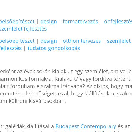
belsőépítészet
|
design
|
formatervezés
|
önfejleszté
szemlélet fejlesztés
belsőépítészet
|
design
|
otthon tervezés
|
szemlélet
fejlesztés
|
tudatos gondolkodás
ként az évek során kialakult egy szemlélet, amivel bá
 harmónikus formákra. Kialakult? Vagy fordítva történt
iatt fordultam e szakma irányába? Az biztos, hogy m
 teremtek a lehetőséget azzal, hogy kiállításokra, sz
zom külhoni kisvárosokban.
: galériák kiállításai a
Budapest Contemporary
és az