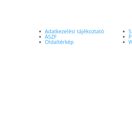
Adatkezelési tájékoztató
S
ÁSZF
P
Oldaltérkép
W