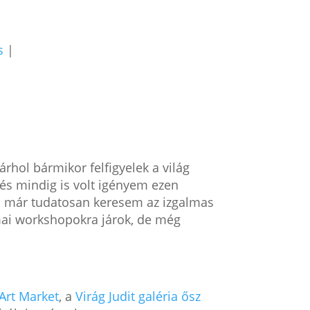
s
|
rhol bármikor felfigyelek a világ
 és mindig is volt igényem ezen
a már tudatosan keresem az izgalmas
akmai workshopokra járok, de még
Art Market
, a
Virág Judit galéria ősz