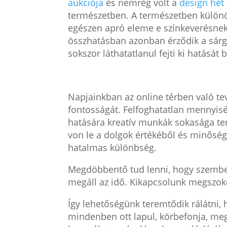
aukciója
és nemrég volt a
design hét
természetben. A természetben különös
egészen apró eleme e színkeverésnek
összhatásban azonban érződik a sárga
sokszor láthatatlanul fejti ki hatását
Napjainkban az online térben való te
fontosságát. Felfoghatatlan mennyisé
hatására kreatív munkák sokasága tere
von le a dolgok értékéből és minősé
hatalmas különbség.
Megdöbbentő tud lenni, hogy szemben
megáll az idő. Kikapcsolunk megszoko
Így lehetőségünk teremtődik rálátni
mindenben ott lapul, körbefonja, me