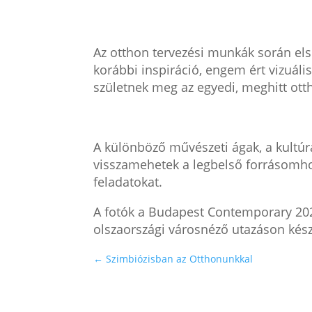
Az otthon tervezési munkák során els
korábbi inspiráció, engem ért vizuál
születnek meg az egyedi, meghitt ott
A különböző művészeti ágak, a kultúr
visszamehetek a legbelső forrásomhoz,
feladatokat.
A fotók a Budapest Contemporary 2023
olszaországi városnéző utazáson kész
←
Szimbiózisban az Otthonunkkal