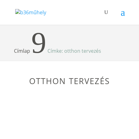
9
Címlap
Címke: otthon tervezés
OTTHON TERVEZÉS
A láthatatlan otthoni
stresszforrások és ami mögötte
van
Szerző:
Tas Fruzsina
|
2025. október 27.
Most, hogy őszi szünet van, biztos sokan